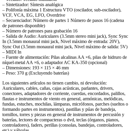
– Sintetizador: Síntesis analógica
– Polifonía máxima 1 Estructura VTO (oscilador, sub-oscilador),
VCF, VCA, EG, LFO, Overdrive
– Secuenciador: Número de partes 1 Número de pasos 16 (cadena
de patrones disponible)
– Número de patrones para grabación 16
– Salida de Audio: Auriculares (3.5mm stereo mini jack), Sync Sync
In (3.5mm monaural mini jack, Nivel máximo de entrada: 20V),
Sync Out (3.5mm monaural mini jack, Nivel máximo de salida: 5V)
– MIDI In
– Fuente de alimentación: Pilas alcalinas AA ×6, pilas de hidruro de
níquel-metal AA ×6, o adaptador AC KA-350 (opcional)
– Dimensiones: 193 × 115 × 46 mm
– Peso: 370 g (Excluyendo baterías)
Los siguientes artículos no tienen cambio, ni devolución:
Auriculares, cables, cañas, cajas acústicas, parlantes, drivers,
conectores, adaptadores de corriente, cuerdas, encordados, palillos,
flautas e instrumentos de viento en general, armónicas, melódicas,
fundas, estuches, mochilas, lámparas, micrófonos, parches (sueltos o
formando partes en instrumentos), pastillas y púas de bandeja,
tornillos, torres y piezas en general de instrumentos de percusión y
baterías, lectores de compacteras o dvd, teclas (órganos, pianos,
controladores), faders, perillas (consolas, bandejas, controladores,
etc) y válvulas.