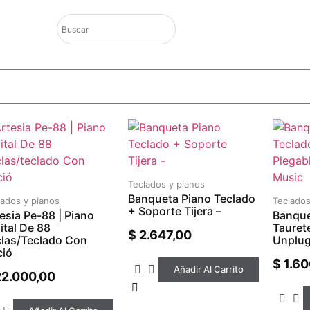
Teclados y pianos
Banqueta Piano Teclado
lados y pianos
Teclados
+ Soporte Tijera –
esia Pe-88 | Piano
Banque
ital De 88
Tauret
$
2.647,00
las/teclado Con
Unplu
ció
$
1.60
Añadir Al Carrito
2.000,00