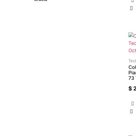
Tec
Cob
Pia
73 
$
2