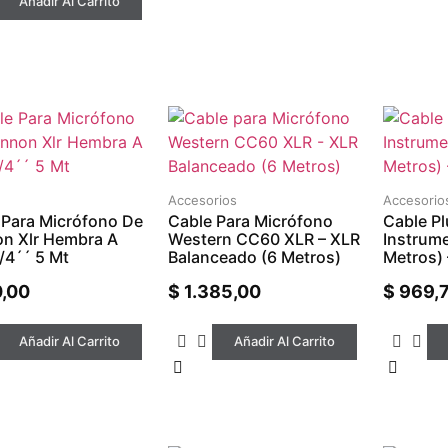
Añadir Al Carrito
Accesorios
Accesorio
 Para Micrófono De
Cable Para Micrófono
Cable P
n Xlr Hembra A
Western CC60 XLR – XLR
Instrum
/4´´ 5 Mt
Balanceado (6 Metros)
Metros) 
,00
$
1.385,00
$
969,
Añadir Al Carrito
Añadir Al Carrito