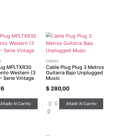
s
Cables
lug MPLTXR30
Cable Plug Plug 3 Metros
ento Western (3
Guitarra Bajo Unplugged
– Serie Vintage
Music
76
$
280,00
Añadir Al Carrito
Añadir Al Carrito