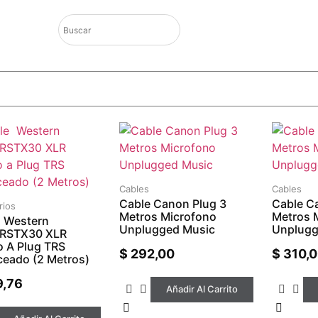
Cables
Cables
Cable Canon Plug 3
Cable C
rios
Metros Microfono
Metros 
 Western
Unplugged Music
Unplugg
RSTX30 XLR
 A Plug TRS
$
292,00
$
310,
ceado (2 Metros)
,76
Añadir Al Carrito