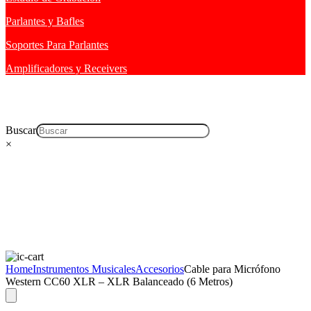
Parlantes y Bafles
Soportes Para Parlantes
Amplificadores y Receivers
Buscar
×
Home
Instrumentos Musicales
Accesorios
Cable para Micrófono
Western CC60 XLR – XLR Balanceado (6 Metros)