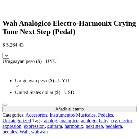
Wah Analógico Electro-Harmonix Crying
Tone Next Step (Pedal)
$
5.264,43
Uruguayan peso ($) - UYU
Uruguayan peso ($) - UYU
United States dollar ($) - USD
Añadir al carrito
Categories:
Accesorios
,
Instrumentos Musicales
,
Pedales
,
Uncategorized
Tags:
analog
,
analogico
,
analogo
,
baby
,
cry
,
electro
,
expresión
,
expression
,
guitarra
,
harmonix
,
next step
,
pedalera
,
pedales
,
Wah
,
wahwah