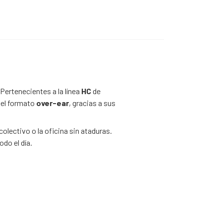
Pertenecientes a la línea
HC
de
del formato
over-ear
,
gracias a sus
colectivo o la oficina sin ataduras.
do el día.