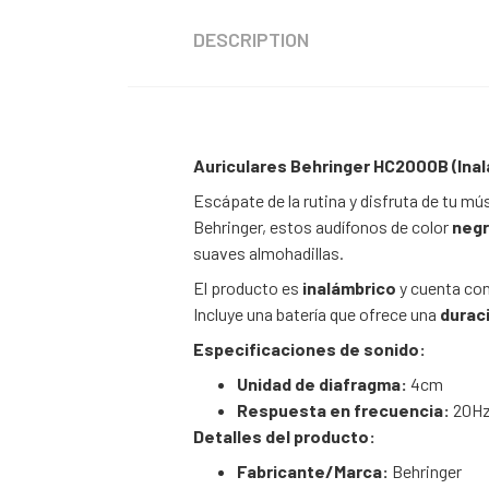
DESCRIPTION
Auriculares Behringer HC2000B (Ina
Escápate de la rutina y disfruta de tu mú
Behringer,
estos audífonos de color
neg
suaves almohadillas.
El producto es
inalámbrico
y cuenta co
Incluye una batería que ofrece una
durac
Especificaciones de sonido:
Unidad de diafragma:
4cm
Respuesta en frecuencia:
20Hz
Detalles del producto:
Fabricante/Marca:
Behringer