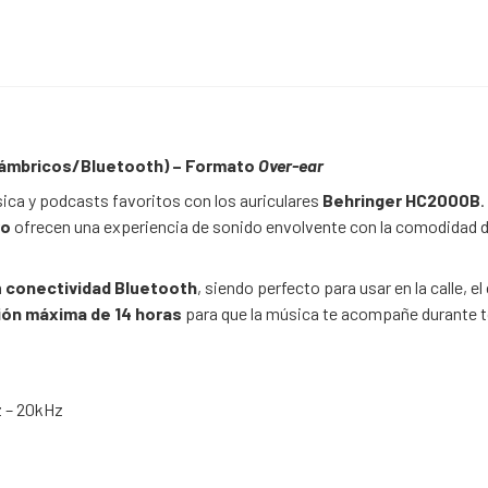
lámbricos/Bluetooth) – Formato
Over-ear
sica y podcasts favoritos con los auriculares
Behringer HC2000B
.
ro
ofrecen una experiencia de sonido envolvente con la comodidad 
n
conectividad Bluetooth
,
siendo perfecto para usar en la calle,
el 
ión máxima de 14 horas
para que la música te acompañe durante to
 – 20kHz