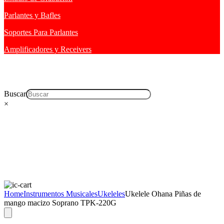
Parlantes y Bafles
Soportes Para Parlantes
Amplificadores y Receivers
Buscar
×
Home
Instrumentos Musicales
Ukeleles
Ukelele Ohana Piñas de
mango macizo Soprano TPK-220G