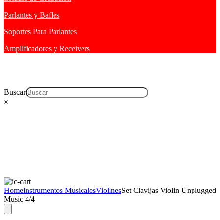
Parlantes y Bafles
Soportes Para Parlantes
Amplificadores y Receivers
Buscar
×
Home
Instrumentos Musicales
Violines
Set Clavijas Violin Unplugged
Music 4/4