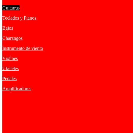
Guitarras
Teclados y Pianos
Bajos
Charangos
Instrumento de viento
Violines
Ukeleles
Pedales
Amplificadores