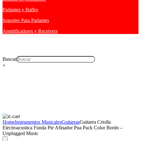
Parlantes y Bafles
Soportes Para Parlantes
Amplificadores y Receivers
Buscar
×
Home
Instrumentos Musicales
Guitarras
Guitarra Criolla
Electroacustica Funda Pie Afinador Pua Pack Color Bordo –
Unplugged Music