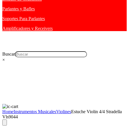
Parlantes y Bafles
Soportes Para Parlantes
Amplificadores y Receivers
Buscar
×
Home
Instrumentos Musicales
Violines
Estuche Violin 4/4 Stradella
Vls9044