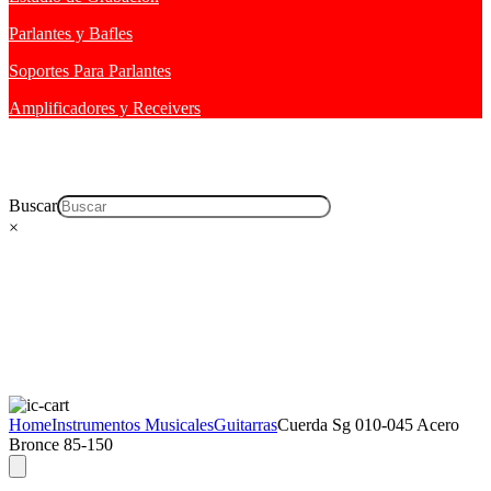
Parlantes y Bafles
Soportes Para Parlantes
Amplificadores y Receivers
Buscar
×
Home
Instrumentos Musicales
Guitarras
Cuerda Sg 010-045 Acero
Bronce 85-150