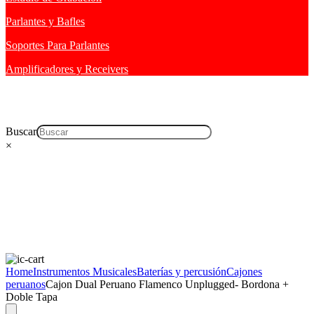
Parlantes y Bafles
Soportes Para Parlantes
Amplificadores y Receivers
Buscar
×
Home
Instrumentos Musicales
Baterías y percusión
Cajones
peruanos
Cajon Dual Peruano Flamenco Unplugged- Bordona +
Doble Tapa