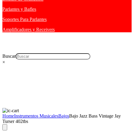
Parlantes y Bafles
Soportes Para Parlantes
Amplificadores y Receivers
Buscar
×
Home
Instrumentos Musicales
Bajos
Bajo Jazz Bass Vintage Jay
Turser 402tbs