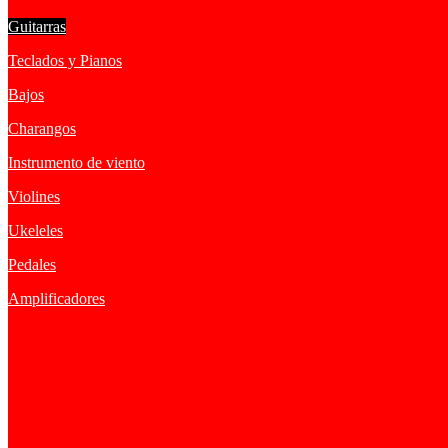
Guitarras
Teclados y Pianos
Bajos
Charangos
Instrumento de viento
Violines
Ukeleles
Pedales
Amplificadores