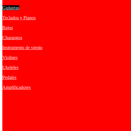
Guitarras
Teclados y Pianos
Bajos
Charangos
Instrumento de viento
Violines
Ukeleles
Pedales
Amplificadores