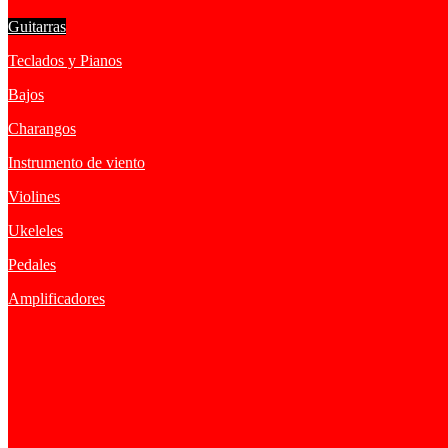
Guitarras
Teclados y Pianos
Bajos
Charangos
Instrumento de viento
Violines
Ukeleles
Pedales
Amplificadores