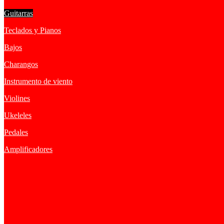
Guitarras
Teclados y Pianos
Bajos
Charangos
Instrumento de viento
Violines
Ukeleles
Pedales
Amplificadores