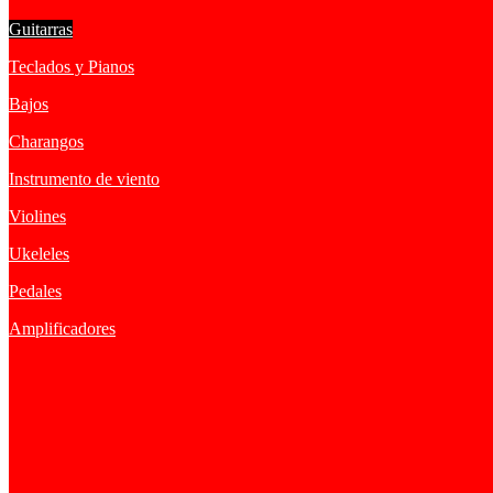
Guitarras
Teclados y Pianos
Bajos
Charangos
Instrumento de viento
Violines
Ukeleles
Pedales
Amplificadores