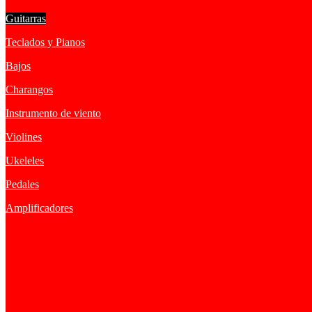
Guitarras
Teclados y Pianos
Bajos
Charangos
Instrumento de viento
Violines
Ukeleles
Pedales
Amplificadores