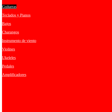
Guitarras
Teclados y Pianos
Bajos
Charangos
Instrumento de viento
Violines
Ukeleles
Pedales
Amplificadores