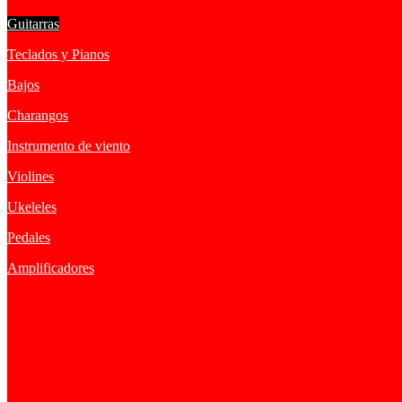
Guitarras
Teclados y Pianos
Bajos
Charangos
Instrumento de viento
Violines
Ukeleles
Pedales
Amplificadores