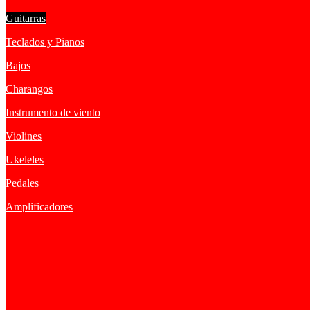
Guitarras
Teclados y Pianos
Bajos
Charangos
Instrumento de viento
Violines
Ukeleles
Pedales
Amplificadores