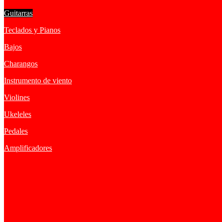
Guitarras
Teclados y Pianos
Bajos
Charangos
Instrumento de viento
Violines
Ukeleles
Pedales
Amplificadores